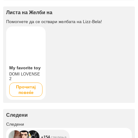
Листа на Желби на
Помогнете да се оствари желбата на
Lizz-Bela
!
My favorite toy
DOMI LOVENSE
2
Прочитај
повеќе
Следени
+154
Следени
+154
следења