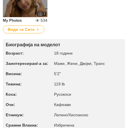
7
534
My Photos
Види ги Сите
Биографија на моделот
Возраст:
18 години
Заинтересиран/-а за:
Мажи, Жени, Двојки, Транс
Висина:
5'2"
Тежина:
119 lb
Коса:
Русокоси
Очи:
Кафеави
Етникум:
Латино/Хиспанско
Срамни Влакна:
Избричена