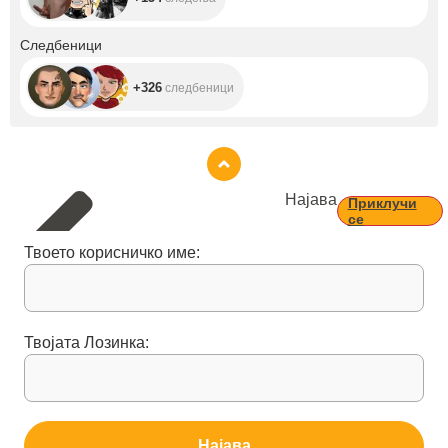
+326
Следбеници
+326
следбеници
Најава
Приклучи
се
Твоето корисничко име:
Твојата Лозинка:
Најава