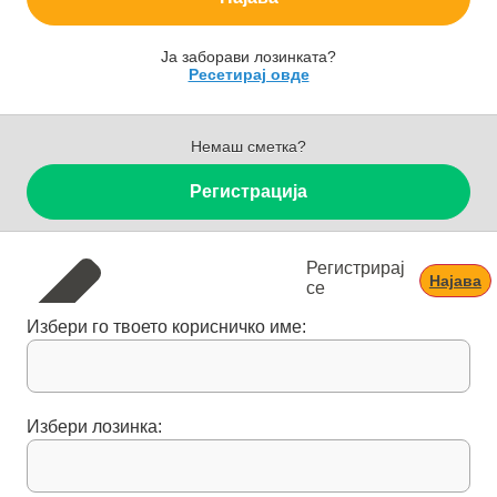
Ја заборави лозинката?
Ресетирај овде
Немаш сметка?
Регистрација
Регистрирај
Најава
се
Избери го твоето корисничко име:
Избери лозинка: