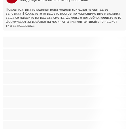
нов дизајн и Токените се многу поевтини!
Покрај тоа, има илјадници нови модели кои едвај чекаат да ве
запознаат!
Користете го вашето постоечко корисничко име и лозинка
за да се најавите на вашата сметка. Доколку е потребно, користете го
формуларот за враќање на лозинката или контактирајте го нашиот
тим за поддршка.
BBW
Азијски
Анален
Арапски
Баби
Бели Девојки
Бондиџ
Бремени