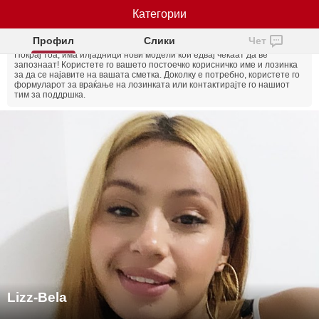
Категории
Lizz-Bela
Skeeping е ажурирана!
Страницата сега има сосема
NB!
нов дизајн и Токените се многу поевтини!
Профил
Слики
Чет
Покрај тоа, има илјадници нови модели кои едвај чекаат да ве
запознаат!
Користете го вашето постоечко корисничко име и лозинка
за да се најавите на вашата сметка. Доколку е потребно, користете го
формуларот за враќање на лозинката или контактирајте го нашиот
тим за поддршка.
Lizz-Bela