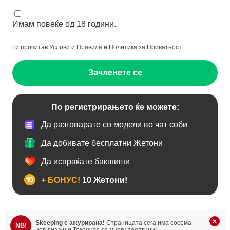
Имам повеќе од 18 години.
Ги прочитав
Услови и Правила
и
Политика за Приватност
.
Зачленете се
По регистрирањето ќе можете:
Да разговарате со модели во чат соби
Да добивате бесплатни Жетони
Да испраќате бакшиши
+ БОНУС!
10 Жетони!
Skeeping е ажурирана!
Страницата сега има сосема
NB!