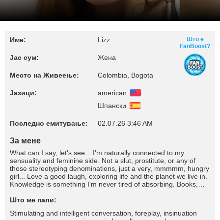
Име:
Lizz
Што е
FanBoost?
Јас сум:
Жена
Место на Живеење:
Colombia, Bogota
Јазици:
american
Шпански
Последно емитување:
02.07.26 3:46 AM
За мене
What can I say, let's see... I'm naturally connected to my
sensuality and feminine side. Not a slut, prostitute, or any of
those stereotyping denominations, just a very, mmmmm, hungry
girl... Love a good laugh, exploring life and the planet we live in.
Knowledge is something I'm never tired of absorbing. Books,
good records, and of course my cats and plants. Also optimistic
as much as I can be, motto: there is always a brighter side to
Што ме пали:
things! Don't be shy, say hello!
Stimulating and intelligent conversation, foreplay, insinuation