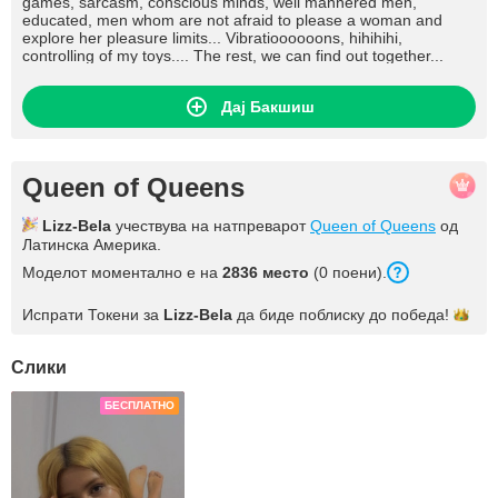
games, sarcasm, conscious minds, well mannered men,
educated, men whom are not afraid to please a woman and
explore her pleasure limits... Vibratioooooons, hihihihi,
controlling of my toys.... The rest, we can find out together...
Дај Бакшиш
Queen of Queens
Lizz-Bela
учествува на натпреварот
Queen of Queens
од
Латинска Америка.
Моделот моментално е на
2836 место
(0 поени).
Испрати Токени за
Lizz-Bela
да биде поблиску до
победа!
Слики
БЕСПЛАТНО