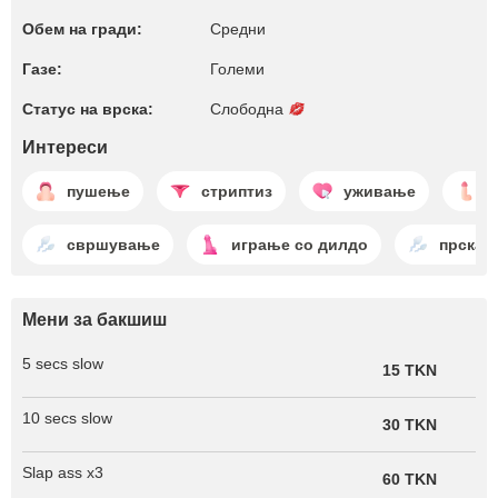
Обем на гради:
Средни
Газе:
Големи
Статус на врска:
Слободна
Интереси
пушење
стриптиз
уживање
д
свршување
играње со дилдо
прскањ
Мени за бакшиш
5 secs slow
15 TKN
10 secs slow
30 TKN
Slap ass x3
60 TKN