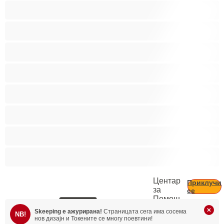
Слатки
Средни цицки
Студентки
Тинејџерки+18
Фетиш
Фрлање Млаз
Црвенокоси
Црнкињи
Центар
Приклучи
за
се
Помош
Skeeping е ажурирана!
Страницата сега има сосема
NB!
нов дизајн и Токените се многу поевтини!