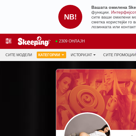
Вашата омилена Ske
функции.
Интерфејсот
NB!
сите ваши омилени мод
сметка користејќи го
лозинката или контакт
2309 ОНЛАЈН
СИТЕ МОДЕЛИ
КАТЕГОРИИ
ИСТОРИЈАТ
СИТЕ ПРОМОЦИИ