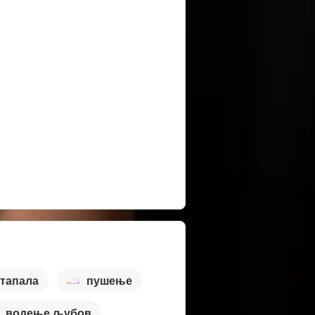
стапала
пушење
водење љубов