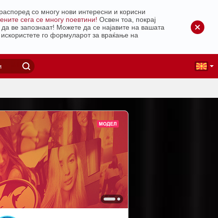
распоред со многу нови интересни и корисни
ените сега се многу поевтини!
Освен тоа, покрај
 да ве запознаат!
Можете да се најавите на вашата
, искористете го формуларот за враќање на