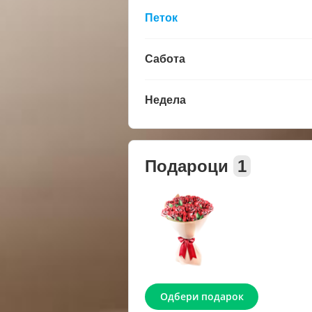
Петок
Сабота
Недела
Подароци
1
Одбери подарок