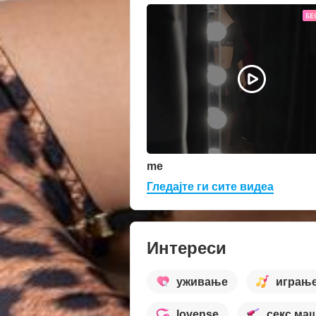
БЕ
me
Гледајте ги сите видеа
Интереси
уживање
играњ
lovense
секс ма