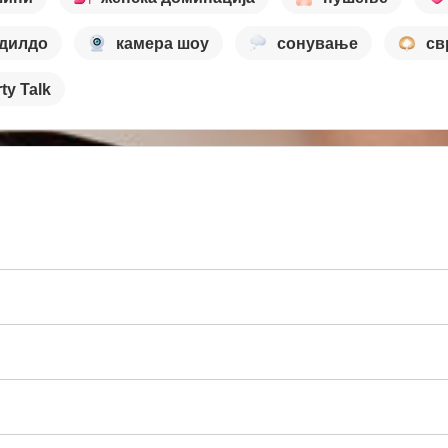
 дилдо
камера шоу
сонување
св
rty Talk