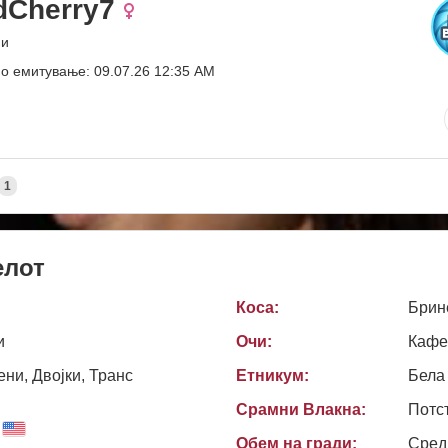
dCherry7
ни
о емитување: 09.07.26 12:35 AM
1
елот
Коса:
Брин
и
Очи:
Кафе
ни, Двојки, Транс
Етникум:
Бела
Срамни Влакна:
Потс
Обем на гради:
Сред