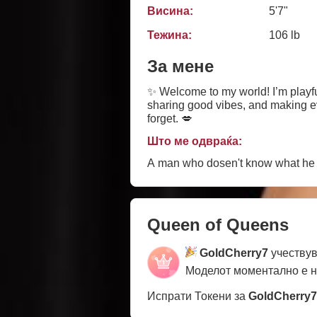
Висина:
5'7"
Тежина:
106 lb
За мене
✨ Welcome to my world! I’m playfu
sharing good vibes, and making e
forget. 💋
Што ме одвраќа:
A man who dosen't know what he
Queen of Queens
GoldCherry7
учествув
Моделот моментално е 
Испрати Токени за
GoldCherry7