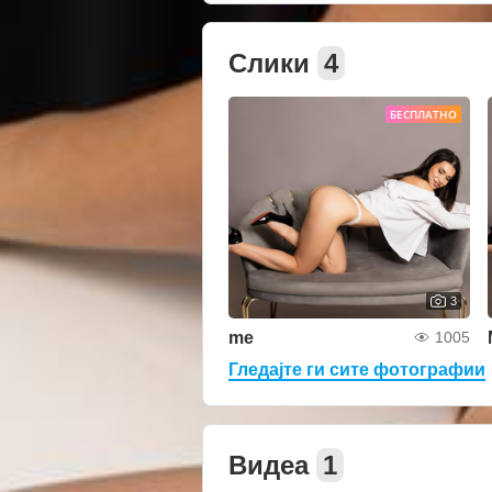
Слики
4
БЕСПЛАТНО
3
me
1005
Гледајте ги сите фотографии
Видеа
1