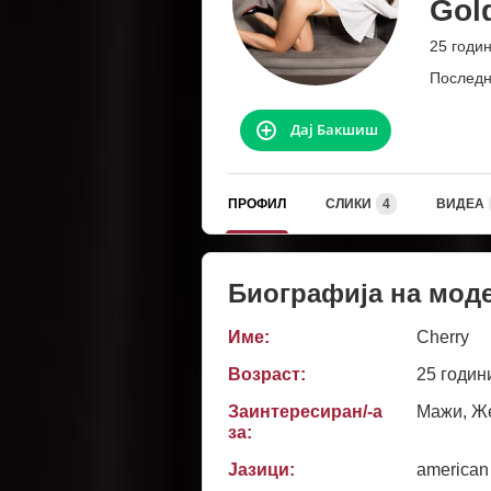
Gol
25 годи
Последн
Дај Бакшиш
ПРОФИЛ
СЛИКИ
4
ВИДЕА
Биографија на мод
Име:
Cherry
Возраст:
25 годин
Заинтересиран/-а
Мажи, Же
за:
Јазици:
american