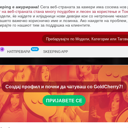
eping е ажурирана!
Сега веб-страната за камери има сосема нов 
 на веб-страната стана многу поудобен и лесен за користење и Ток
ели, ќе најдете и илјадници нови девојки кои со нетрпение чекаат
 вашето важечко корисничко име и лозинка. Ако наидете на проблем
ирајте го нашиот тим за поддршка на клиентите.
НАТПРЕВАРИ
SKEEPING APP
Создај профил и почни да чатуваш со
GoldCherry7!
ПРИЈАВЕТЕ СЕ