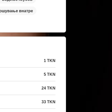
ршување внатре
1 TKN
5 TKN
24 TKN
33 TKN