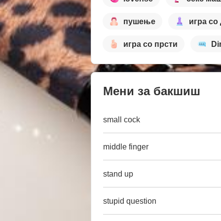
пушење
игра со
игра со прсти
Di
Мени за бакшиш
small cock
middle finger
stand up
stupid question