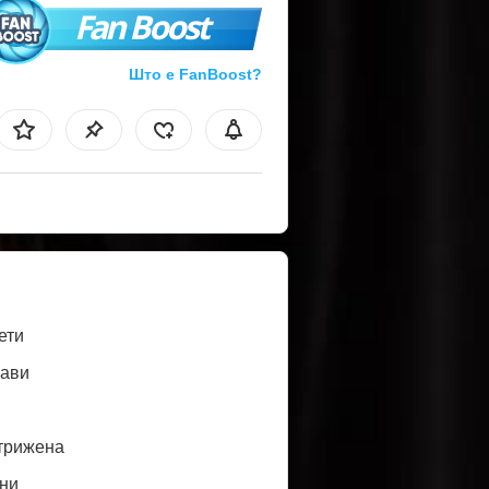
Fan Boost
Што е FanBoost?
ети
ави
трижена
ни