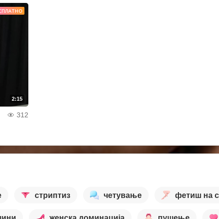
СПЛАТНО
2:15
312
е
стриптиз
четување
фетиш на 
шини
женска доминација
пушење